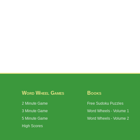
Word Wheel Games
Books
2 Minute Game
Free Sudoku Puzzles
3 Minute Game
Word Wheels - Volume 1
5 Minute Game
Word Wheels - Volume 2
High Scores