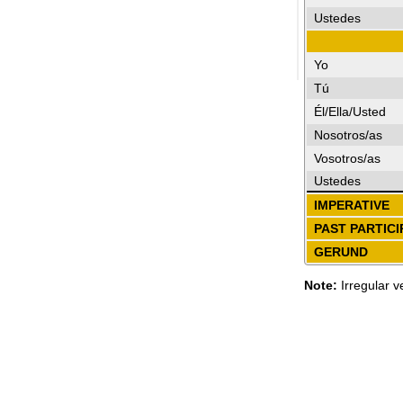
Ustedes
Yo
Tú
Él/Ella/Usted
Nosotros/as
Vosotros/as
Ustedes
IMPERATIVE
PAST PARTICI
GERUND
Note:
Irregular v