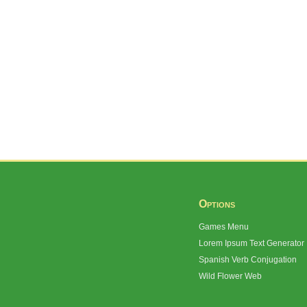
Options
Games Menu
Lorem Ipsum Text Generator
Spanish Verb Conjugation
Wild Flower Web