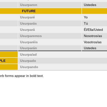
Usurparon
Ustedes
FUTURE
Usurparé
Yo
Usurparás
Tú
Usurpará
Él/Ella/Usted
Usurparemos
Nosotros/as
Usurparéis
Vosotros/as
Usurparán
Ustedes
Usurpa/ad
PLE
Usurpado
Usurpando
erb forms appear in bold text.