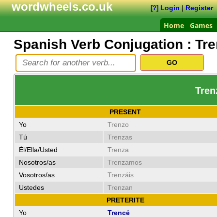
wordwheels.co.uk
Login
|
Register
[?]
Home
Games
Spanish Verb Conjugation :
Tre
Trenz
PRESENT
Yo
Trenzo
Tú
Trenzas
Él/Ella/Usted
Trenza
Nosotros/as
Trenzamos
Vosotros/as
Trenzáis
Ustedes
Trenzan
PRETERITE
Yo
Trencé