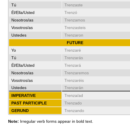
Tú
Trenzaste
Él/Ella/Usted
Trenzó
Nosotros/as
Trenzamos
Vosotros/as
Trenzasteis
Ustedes
Trenzaron
FUTURE
Yo
Trenzaré
Tú
Trenzarás
Él/Ella/Usted
Trenzará
Nosotros/as
Trenzaremos
Vosotros/as
Trenzaréis
Ustedes
Trenzarán
IMPERATIVE
Trenza/ad
PAST PARTICIPLE
Trenzado
GERUND
Trenzando
Note:
Irregular verb forms appear in bold text.