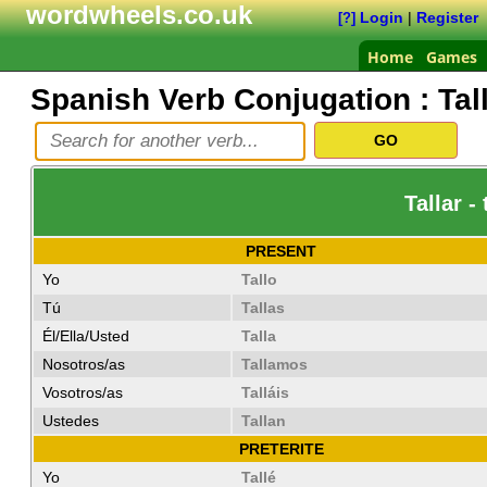
wordwheels.co.uk
Login
|
Register
[?]
Home
Games
Spanish Verb Conjugation :
Tal
Tallar -
PRESENT
Yo
Tallo
Tú
Tallas
Él/Ella/Usted
Talla
Nosotros/as
Tallamos
Vosotros/as
Talláis
Ustedes
Tallan
PRETERITE
Yo
Tallé