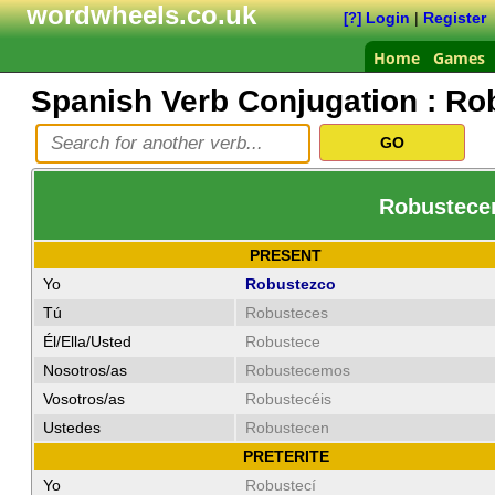
wordwheels.co.uk
Login
|
Register
[?]
Home
Games
Spanish Verb Conjugation :
Ro
Robustecer
PRESENT
Yo
Robustezco
Tú
Robusteces
Él/Ella/Usted
Robustece
Nosotros/as
Robustecemos
Vosotros/as
Robustecéis
Ustedes
Robustecen
PRETERITE
Yo
Robustecí