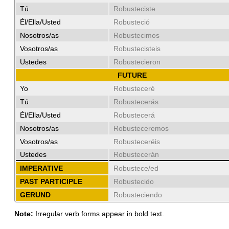
Tú
Robusteciste
Él/Ella/Usted
Robusteció
Nosotros/as
Robustecimos
Vosotros/as
Robustecisteis
Ustedes
Robustecieron
FUTURE
Yo
Robusteceré
Tú
Robustecerás
Él/Ella/Usted
Robustecerá
Nosotros/as
Robusteceremos
Vosotros/as
Robusteceréis
Ustedes
Robustecerán
IMPERATIVE
Robustece/ed
PAST PARTICIPLE
Robustecido
GERUND
Robusteciendo
Note:
Irregular verb forms appear in bold text.