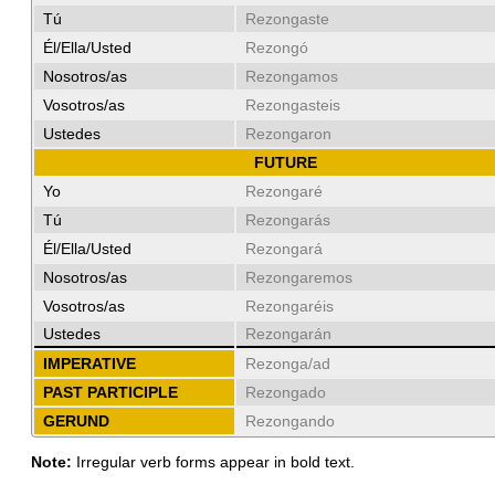
Tú
Rezongaste
Él/Ella/Usted
Rezongó
Nosotros/as
Rezongamos
Vosotros/as
Rezongasteis
Ustedes
Rezongaron
FUTURE
Yo
Rezongaré
Tú
Rezongarás
Él/Ella/Usted
Rezongará
Nosotros/as
Rezongaremos
Vosotros/as
Rezongaréis
Ustedes
Rezongarán
IMPERATIVE
Rezonga/ad
PAST PARTICIPLE
Rezongado
GERUND
Rezongando
Note:
Irregular verb forms appear in bold text.