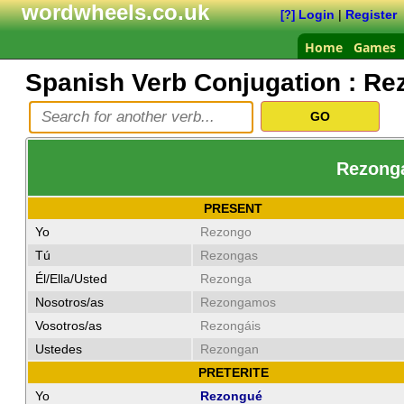
wordwheels.co.uk
Login
|
Register
[?]
Home
Games
Spanish Verb Conjugation :
Re
Rezonga
PRESENT
Yo
Rezongo
Tú
Rezongas
Él/Ella/Usted
Rezonga
Nosotros/as
Rezongamos
Vosotros/as
Rezongáis
Ustedes
Rezongan
PRETERITE
Yo
Rezongué