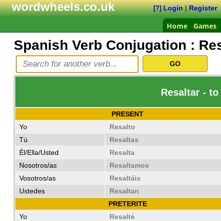
wordwheels.co.uk
Login
|
Register
[?]
Home
Games
Spanish Verb Conjugation :
Res
Resaltar - t
PRESENT
Yo
Resalto
Tú
Resaltas
Él/Ella/Usted
Resalta
Nosotros/as
Resaltamos
Vosotros/as
Resaltáis
Ustedes
Resaltan
PRETERITE
Yo
Resalté