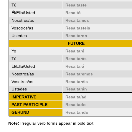
Tú
Resaltaste
Él/Ella/Usted
Resaltó
Nosotros/as
Resaltamos
Vosotros/as
Resaltasteis
Ustedes
Resaltaron
FUTURE
Yo
Resaltaré
Tú
Resaltarás
Él/Ella/Usted
Resaltará
Nosotros/as
Resaltaremos
Vosotros/as
Resaltaréis
Ustedes
Resaltarán
IMPERATIVE
Resalta/ad
PAST PARTICIPLE
Resaltado
GERUND
Resaltando
Note:
Irregular verb forms appear in bold text.