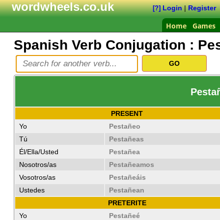
wordwheels.co.uk
Login
|
Register
[?]
Home
Games
Spanish Verb Conjugation :
Pe
Pestañ
PRESENT
Yo
Pestañeo
Tú
Pestañeas
Él/Ella/Usted
Pestañea
Nosotros/as
Pestañeamos
Vosotros/as
Pestañeáis
Ustedes
Pestañean
PRETERITE
Yo
Pestañeé