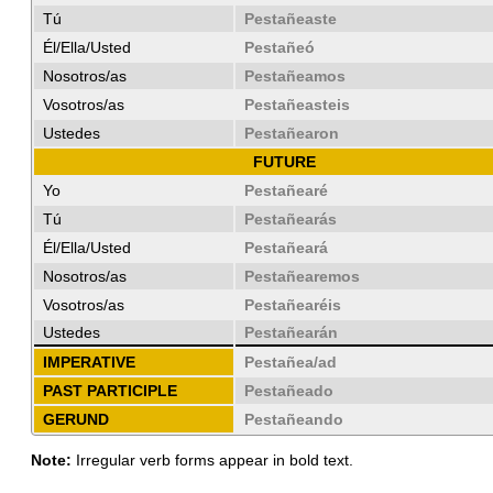
Tú
Pestañeaste
Él/Ella/Usted
Pestañeó
Nosotros/as
Pestañeamos
Vosotros/as
Pestañeasteis
Ustedes
Pestañearon
FUTURE
Yo
Pestañearé
Tú
Pestañearás
Él/Ella/Usted
Pestañeará
Nosotros/as
Pestañearemos
Vosotros/as
Pestañearéis
Ustedes
Pestañearán
IMPERATIVE
Pestañea/ad
PAST PARTICIPLE
Pestañeado
GERUND
Pestañeando
Note:
Irregular verb forms appear in bold text.