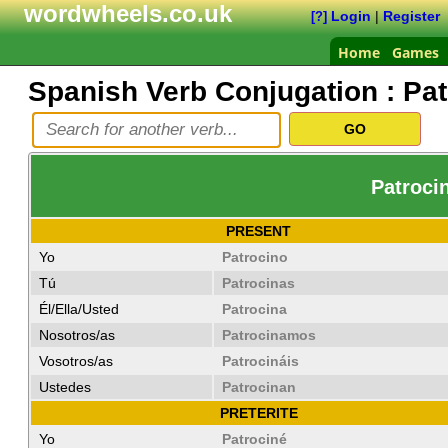
wordwheels.co.uk
Login
|
Register
[?]
Home
Games
Spanish Verb Conjugation :
Pat
Patrocin
PRESENT
Yo
Patrocino
Tú
Patrocinas
Él/Ella/Usted
Patrocina
Nosotros/as
Patrocinamos
Vosotros/as
Patrocináis
Ustedes
Patrocinan
PRETERITE
Yo
Patrociné