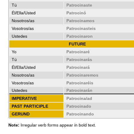
Tú
Patrocinaste
Él/Ella/Usted
Patrocinó
Nosotros/as
Patrocinamos
Vosotros/as
Patrocinasteis
Ustedes
Patrocinaron
FUTURE
Yo
Patrocinaré
Tú
Patrocinarás
Él/Ella/Usted
Patrocinará
Nosotros/as
Patrocinaremos
Vosotros/as
Patrocinaréis
Ustedes
Patrocinarán
IMPERATIVE
Patrocina/ad
PAST PARTICIPLE
Patrocinado
GERUND
Patrocinando
Note:
Irregular verb forms appear in bold text.