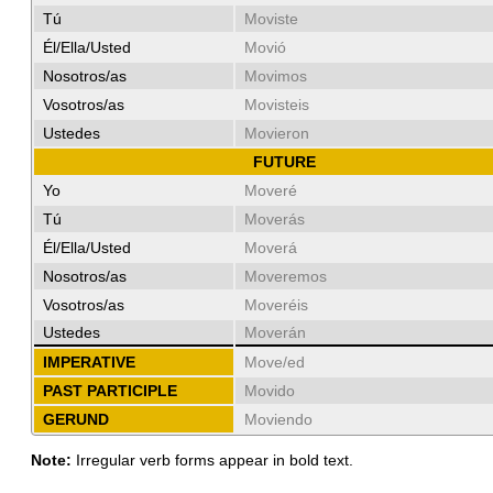
Tú
Moviste
Él/Ella/Usted
Movió
Nosotros/as
Movimos
Vosotros/as
Movisteis
Ustedes
Movieron
FUTURE
Yo
Moveré
Tú
Moverás
Él/Ella/Usted
Moverá
Nosotros/as
Moveremos
Vosotros/as
Moveréis
Ustedes
Moverán
IMPERATIVE
Move/ed
PAST PARTICIPLE
Movido
GERUND
Moviendo
Note:
Irregular verb forms appear in bold text.