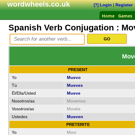
wordwheels.co.uk
Login
|
Register
[?]
Home
Games
Spanish Verb Conjugation :
Mo
Move
PRESENT
Yo
Muevo
Tú
Mueves
Él/Ella/Usted
Mueve
Nosotros/as
Movemos
Vosotros/as
Movéis
Ustedes
Mueven
PRETERITE
Yo
Moví