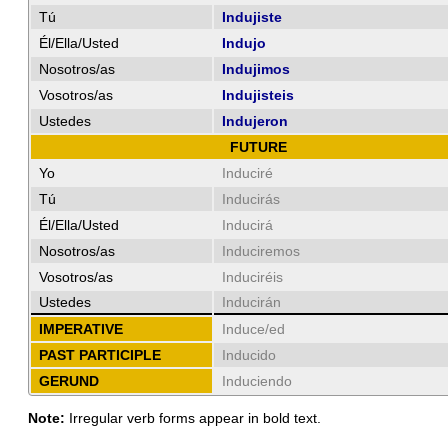
Tú
Indujiste
Él/Ella/Usted
Indujo
Nosotros/as
Indujimos
Vosotros/as
Indujisteis
Ustedes
Indujeron
FUTURE
Yo
Induciré
Tú
Inducirás
Él/Ella/Usted
Inducirá
Nosotros/as
Induciremos
Vosotros/as
Induciréis
Ustedes
Inducirán
IMPERATIVE
Induce/ed
PAST PARTICIPLE
Inducido
GERUND
Induciendo
Note:
Irregular verb forms appear in bold text.