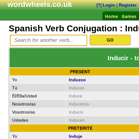
wordwheels.co.uk
Login
|
Register
[?]
Home
Games
Spanish Verb Conjugation :
Ind
Inducir - 
PRESENT
Yo
Induzco
Tú
Induces
Él/Ella/Usted
Induce
Nosotros/as
Inducimos
Vosotros/as
Inducís
Ustedes
Inducen
PRETERITE
Yo
Induje