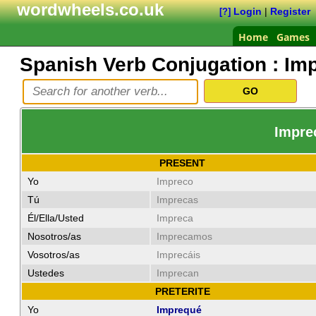
wordwheels.co.uk
Login
|
Register
[?]
Home
Games
Spanish Verb Conjugation :
Imp
Imprec
PRESENT
Yo
Impreco
Tú
Imprecas
Él/Ella/Usted
Impreca
Nosotros/as
Imprecamos
Vosotros/as
Imprecáis
Ustedes
Imprecan
PRETERITE
Yo
Imprequé