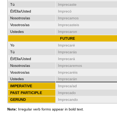
Tú
Imprecaste
Él/Ella/Usted
Imprecó
Nosotros/as
Imprecamos
Vosotros/as
Imprecasteis
Ustedes
Imprecaron
FUTURE
Yo
Imprecaré
Tú
Imprecarás
Él/Ella/Usted
Imprecará
Nosotros/as
Imprecaremos
Vosotros/as
Imprecaréis
Ustedes
Imprecarán
IMPERATIVE
Impreca/ad
PAST PARTICIPLE
Imprecado
GERUND
Imprecando
Note:
Irregular verb forms appear in bold text.