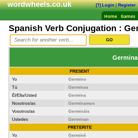
wordwheels.co.uk
Login
|
Register
[?]
Home
Games
Spanish Verb Conjugation :
Ge
Germinar
PRESENT
Yo
Germino
Tú
Germinas
Él/Ella/Usted
Germina
Nosotros/as
Germinamos
Vosotros/as
Germináis
Ustedes
Germinan
PRETERITE
Yo
Germiné