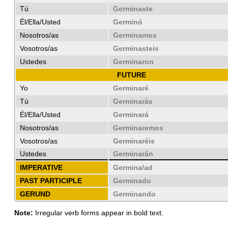
Tú
Germinaste
Él/Ella/Usted
Germinó
Nosotros/as
Germinamos
Vosotros/as
Germinasteis
Ustedes
Germinaron
FUTURE
Yo
Germinaré
Tú
Germinarás
Él/Ella/Usted
Germinará
Nosotros/as
Germinaremos
Vosotros/as
Germinaréis
Ustedes
Germinarán
IMPERATIVE
Germina/ad
PAST PARTICIPLE
Germinado
GERUND
Germinando
Note:
Irregular verb forms appear in bold text.