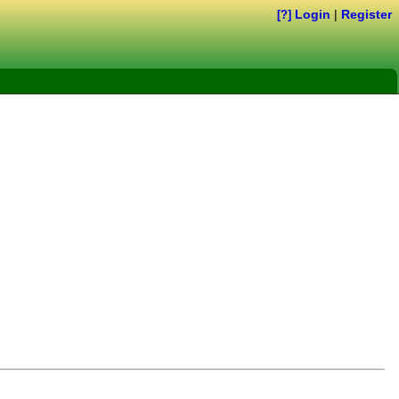
Login
|
Register
[?]