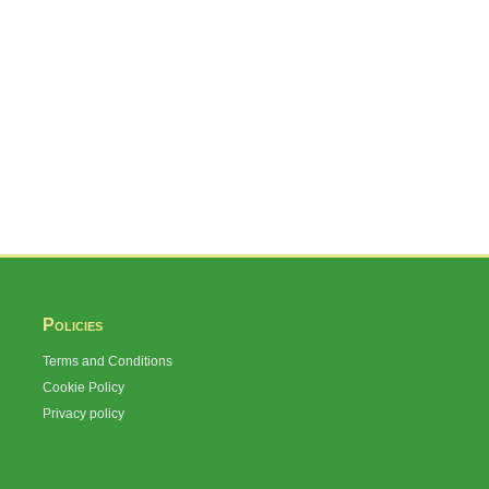
Policies
Terms and Conditions
Cookie Policy
Privacy policy