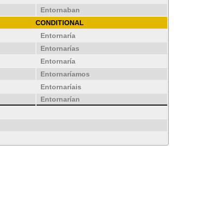
Entornaban
CONDITIONAL
Entornaría
Entornarías
Entornaría
Entornaríamos
Entornaríais
Entornarían