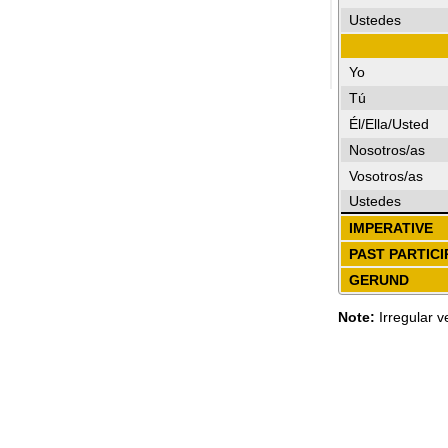
Ustedes
Yo
Tú
Él/Ella/Usted
Nosotros/as
Vosotros/as
Ustedes
IMPERATIVE
PAST PARTICI
GERUND
Note:
Irregular v