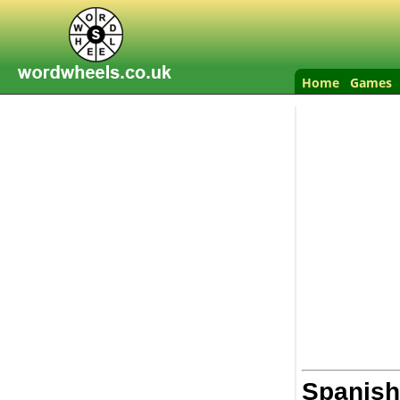
Home
Games
Spanish