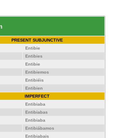
m
PRESENT SUBJUNCTIVE
Entibie
Entibies
Entibie
Entibiemos
Entibiéis
Entibien
IMPERFECT
Entibiaba
Entibiabas
Entibiaba
Entibiábamos
Entibiabais