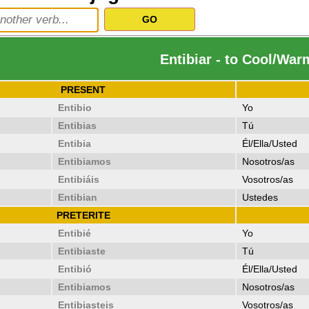
Entibiar - to Cool/War
PRESENT
Entibio
Yo
Entibias
Tú
Entibia
Él/Ella/Usted
Entibiamos
Nosotros/as
Entibiáis
Vosotros/as
Entibian
Ustedes
PRETERITE
Entibié
Yo
Entibiaste
Tú
Entibió
Él/Ella/Usted
Entibiamos
Nosotros/as
Entibiasteis
Vosotros/as