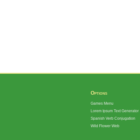
Options
Games Menu
Lorem Ipsum Text Generator
Spanish Verb Conjugation
Wild Flower Web