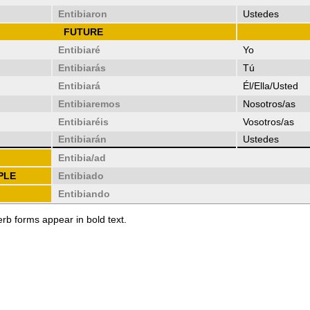
Entibiaron
Ustedes
FUTURE
Entibiaré
Yo
Entibiarás
Tú
Entibiará
Él/Ella/Usted
Entibiaremos
Nosotros/as
Entibiaréis
Vosotros/as
Entibiarán
Ustedes
Entibia/ad
PLE
Entibiado
Entibiando
erb forms appear in bold text.