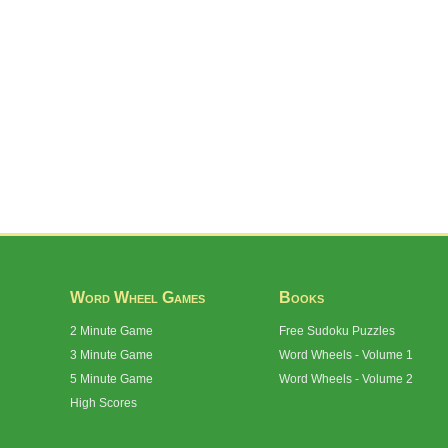
Word Wheel Games
Books
2 Minute Game
Free Sudoku Puzzles
3 Minute Game
Word Wheels - Volume 1
5 Minute Game
Word Wheels - Volume 2
High Scores