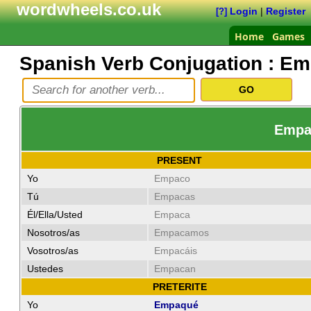
wordwheels.co.uk
Login
|
Register
[?]
Home
Games
Spanish Verb Conjugation :
Em
Empac
PRESENT
Yo
Empaco
Tú
Empacas
Él/Ella/Usted
Empaca
Nosotros/as
Empacamos
Vosotros/as
Empacáis
Ustedes
Empacan
PRETERITE
Yo
Empaqué