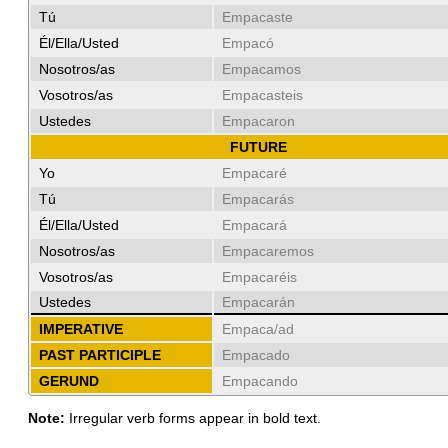
Tú
Empacaste
Él/Ella/Usted
Empacó
Nosotros/as
Empacamos
Vosotros/as
Empacasteis
Ustedes
Empacaron
FUTURE
Yo
Empacaré
Tú
Empacarás
Él/Ella/Usted
Empacará
Nosotros/as
Empacaremos
Vosotros/as
Empacaréis
Ustedes
Empacarán
IMPERATIVE
Empaca/ad
PAST PARTICIPLE
Empacado
GERUND
Empacando
Note:
Irregular verb forms appear in bold text.