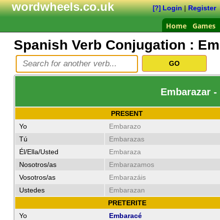
wordwheels.co.uk
Login
|
Register
[?]
Home
Games
Spanish Verb Conjugation :
Em
Embarazar -
PRESENT
Yo
Embarazo
Tú
Embarazas
Él/Ella/Usted
Embaraza
Nosotros/as
Embarazamos
Vosotros/as
Embarazáis
Ustedes
Embarazan
PRETERITE
Yo
Embaracé