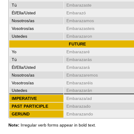
Tú
Embarazaste
Él/Ella/Usted
Embarazó
Nosotros/as
Embarazamos
Vosotros/as
Embarazasteis
Ustedes
Embarazaron
FUTURE
Yo
Embarazaré
Tú
Embarazarás
Él/Ella/Usted
Embarazará
Nosotros/as
Embarazaremos
Vosotros/as
Embarazaréis
Ustedes
Embarazarán
IMPERATIVE
Embaraza/ad
PAST PARTICIPLE
Embarazado
GERUND
Embarazando
Note:
Irregular verb forms appear in bold text.