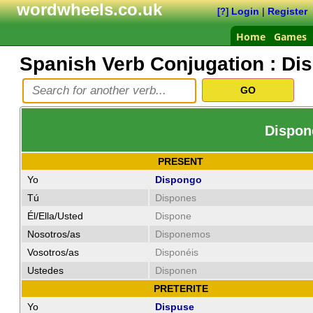
wordwheels.co.uk
Login
|
Register
[?]
Home
Games
Spanish Verb Conjugation :
Di
Dispone
PRESENT
Yo
Dispongo
Tú
Dispones
Él/Ella/Usted
Dispone
Nosotros/as
Disponemos
Vosotros/as
Disponéis
Ustedes
Disponen
PRETERITE
Yo
Dispuse