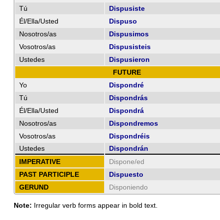
Tú
Dispusiste
Él/Ella/Usted
Dispuso
Nosotros/as
Dispusimos
Vosotros/as
Dispusisteis
Ustedes
Dispusieron
FUTURE
Yo
Dispondré
Tú
Dispondrás
Él/Ella/Usted
Dispondrá
Nosotros/as
Dispondremos
Vosotros/as
Dispondréis
Ustedes
Dispondrán
IMPERATIVE
Dispone/ed
PAST PARTICIPLE
Dispuesto
GERUND
Disponiendo
Note:
Irregular verb forms appear in bold text.