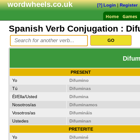
wordwheels.co.uk
Login
|
Register
[?]
Home
Games
Spanish Verb Conjugation :
Dif
Difum
PRESENT
Yo
Difumino
Tú
Difuminas
Él/Ella/Usted
Difumina
Nosotros/as
Difuminamos
Vosotros/as
Difumináis
Ustedes
Difuminan
PRETERITE
Yo
Difuminé