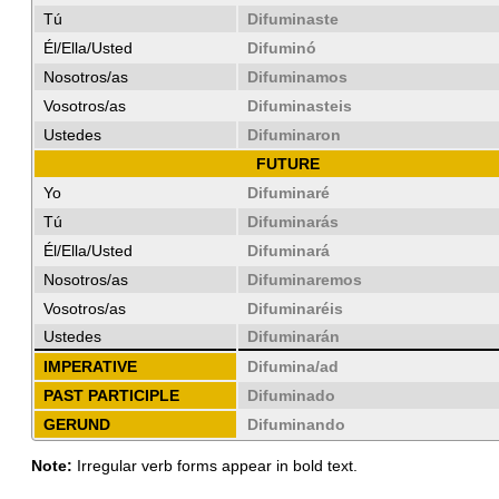
Tú
Difuminaste
Él/Ella/Usted
Difuminó
Nosotros/as
Difuminamos
Vosotros/as
Difuminasteis
Ustedes
Difuminaron
FUTURE
Yo
Difuminaré
Tú
Difuminarás
Él/Ella/Usted
Difuminará
Nosotros/as
Difuminaremos
Vosotros/as
Difuminaréis
Ustedes
Difuminarán
IMPERATIVE
Difumina/ad
PAST PARTICIPLE
Difuminado
GERUND
Difuminando
Note:
Irregular verb forms appear in bold text.