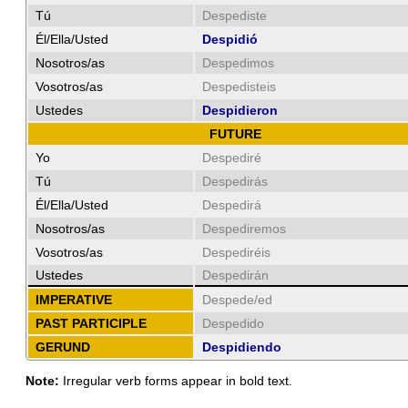
Tú
Despediste
Él/Ella/Usted
Despidió
Nosotros/as
Despedimos
Vosotros/as
Despedisteis
Ustedes
Despidieron
FUTURE
Yo
Despediré
Tú
Despedirás
Él/Ella/Usted
Despedirá
Nosotros/as
Despediremos
Vosotros/as
Despediréis
Ustedes
Despedirán
IMPERATIVE
Despede/ed
PAST PARTICIPLE
Despedido
GERUND
Despidiendo
Note:
Irregular verb forms appear in bold text.