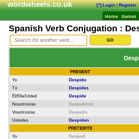
wordwheels.co.uk
Login
|
Register
[?]
Home
Games
Spanish Verb Conjugation :
De
Despe
PRESENT
Yo
Despido
Tú
Despides
Él/Ella/Usted
Despide
Nosotros/as
Despedimos
Vosotros/as
Despedís
Ustedes
Despiden
PRETERITE
Yo
Despedí