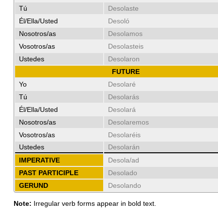
Tú
Desolaste
Él/Ella/Usted
Desoló
Nosotros/as
Desolamos
Vosotros/as
Desolasteis
Ustedes
Desolaron
FUTURE
Yo
Desolaré
Tú
Desolarás
Él/Ella/Usted
Desolará
Nosotros/as
Desolaremos
Vosotros/as
Desolaréis
Ustedes
Desolarán
IMPERATIVE
Desola/ad
PAST PARTICIPLE
Desolado
GERUND
Desolando
Note:
Irregular verb forms appear in bold text.