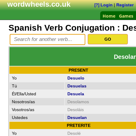
wordwheels.co.uk
Login
|
Register
[?]
Home
Games
Spanish Verb Conjugation :
Des
Desolar
PRESENT
Yo
Desuelo
Tú
Desuelas
Él/Ella/Usted
Desuela
Nosotros/as
Desolamos
Vosotros/as
Desoláis
Ustedes
Desuelan
PRETERITE
Yo
Desolé