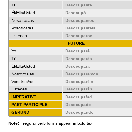
Tú
Desocupaste
Él/Ella/Usted
Desocupó
Nosotros/as
Desocupamos
Vosotros/as
Desocupasteis
Ustedes
Desocuparon
FUTURE
Yo
Desocuparé
Tú
Desocuparás
Él/Ella/Usted
Desocupará
Nosotros/as
Desocuparemos
Vosotros/as
Desocuparéis
Ustedes
Desocuparán
IMPERATIVE
Desocupa/ad
PAST PARTICIPLE
Desocupado
GERUND
Desocupando
Note:
Irregular verb forms appear in bold text.