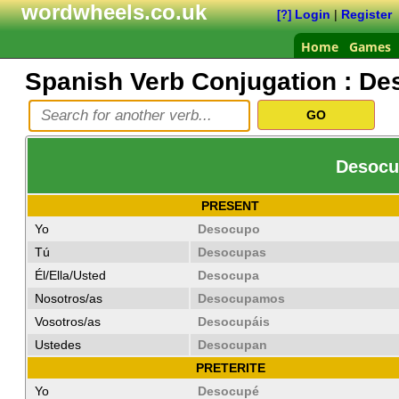
wordwheels.co.uk
Login
|
Register
[?]
Home
Games
Spanish Verb Conjugation :
De
Desocup
PRESENT
Yo
Desocupo
Tú
Desocupas
Él/Ella/Usted
Desocupa
Nosotros/as
Desocupamos
Vosotros/as
Desocupáis
Ustedes
Desocupan
PRETERITE
Yo
Desocupé