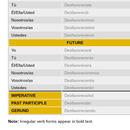
Tú
Desfavoreciste
Él/Ella/Usted
Desfavoreció
Nosotros/as
Desfavorecimos
Vosotros/as
Desfavorecisteis
Ustedes
Desfavorecieron
FUTURE
Yo
Desfavoreceré
Tú
Desfavorecerás
Él/Ella/Usted
Desfavorecerá
Nosotros/as
Desfavoreceremos
Vosotros/as
Desfavoreceréis
Ustedes
Desfavorecerán
IMPERATIVE
Desfavorece/ed
PAST PARTICIPLE
Desfavorecido
GERUND
Desfavoreciendo
Note:
Irregular verb forms appear in bold text.