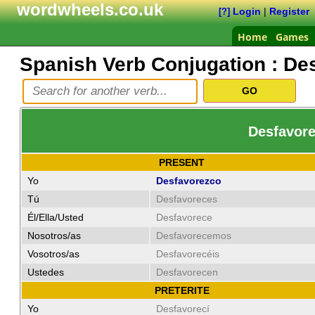
wordwheels.co.uk
Login
|
Register
[?]
Home
Games
Spanish Verb Conjugation :
Des
Desfavore
PRESENT
Yo
Desfavorezco
Tú
Desfavoreces
Él/Ella/Usted
Desfavorece
Nosotros/as
Desfavorecemos
Vosotros/as
Desfavorecéis
Ustedes
Desfavorecen
PRETERITE
Yo
Desfavorecí