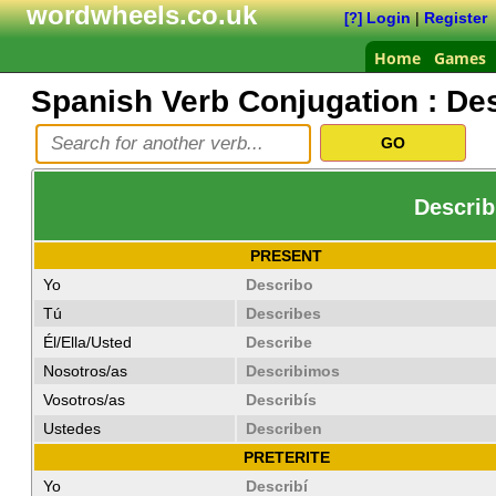
wordwheels.co.uk
Login
|
Register
[?]
Home
Games
Spanish Verb Conjugation :
Des
Describ
PRESENT
Yo
Describo
Tú
Describes
Él/Ella/Usted
Describe
Nosotros/as
Describimos
Vosotros/as
Describís
Ustedes
Describen
PRETERITE
Yo
Describí