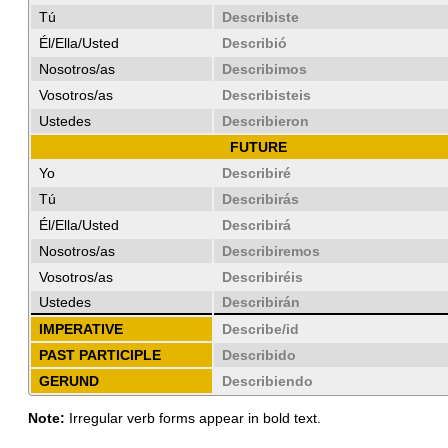
Tú
Describiste
Él/Ella/Usted
Describió
Nosotros/as
Describimos
Vosotros/as
Describisteis
Ustedes
Describieron
FUTURE
Yo
Describiré
Tú
Describirás
Él/Ella/Usted
Describirá
Nosotros/as
Describiremos
Vosotros/as
Describiréis
Ustedes
Describirán
IMPERATIVE
Describe/id
PAST PARTICIPLE
Describido
GERUND
Describiendo
Note:
Irregular verb forms appear in bold text.