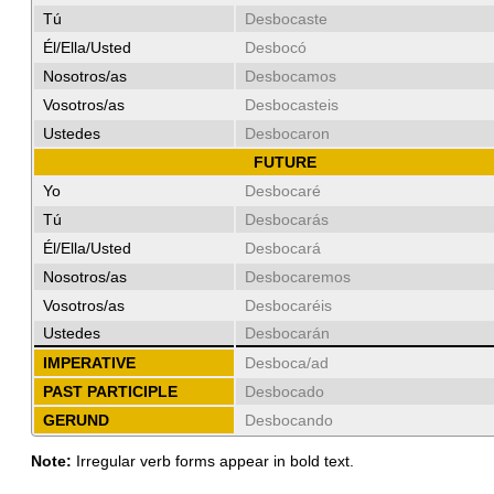
Tú
Desbocaste
Él/Ella/Usted
Desbocó
Nosotros/as
Desbocamos
Vosotros/as
Desbocasteis
Ustedes
Desbocaron
FUTURE
Yo
Desbocaré
Tú
Desbocarás
Él/Ella/Usted
Desbocará
Nosotros/as
Desbocaremos
Vosotros/as
Desbocaréis
Ustedes
Desbocarán
IMPERATIVE
Desboca/ad
PAST PARTICIPLE
Desbocado
GERUND
Desbocando
Note:
Irregular verb forms appear in bold text.