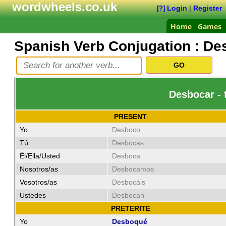
wordwheels.co.uk
Login
|
Register
[?]
Home
Games
Spanish Verb Conjugation :
De
Desbocar - 
PRESENT
Yo
Desboco
Tú
Desbocas
Él/Ella/Usted
Desboca
Nosotros/as
Desbocamos
Vosotros/as
Desbocáis
Ustedes
Desbocan
PRETERITE
Yo
Desboqué