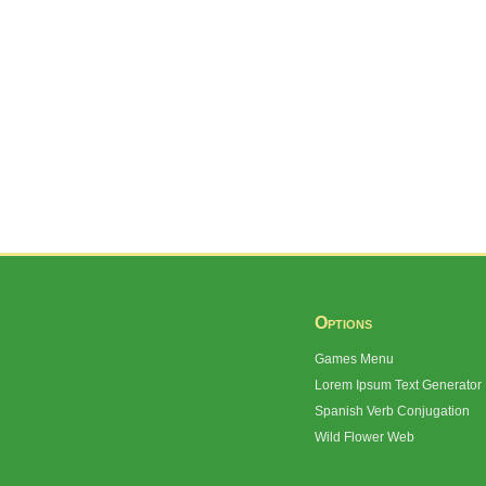
Options
Games Menu
Lorem Ipsum Text Generator
Spanish Verb Conjugation
Wild Flower Web