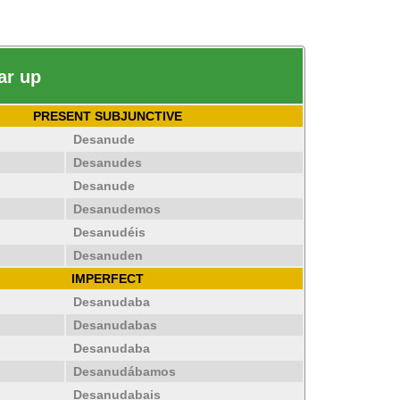
ar up
PRESENT SUBJUNCTIVE
Desanude
Desanudes
Desanude
Desanudemos
Desanudéis
Desanuden
IMPERFECT
Desanudaba
Desanudabas
Desanudaba
Desanudábamos
Desanudabais