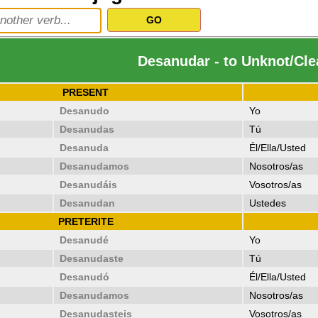
Desanudar - to Unknot/Cle
PRESENT
Desanudo
Yo
Desanudas
Tú
Desanuda
Él/Ella/Usted
Desanudamos
Nosotros/as
Desanudáis
Vosotros/as
Desanudan
Ustedes
PRETERITE
Desanudé
Yo
Desanudaste
Tú
Desanudó
Él/Ella/Usted
Desanudamos
Nosotros/as
Desanudasteis
Vosotros/as