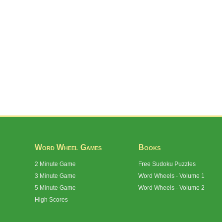
Word Wheel Games
Books
2 Minute Game
Free Sudoku Puzzles
3 Minute Game
Word Wheels - Volume 1
5 Minute Game
Word Wheels - Volume 2
High Scores