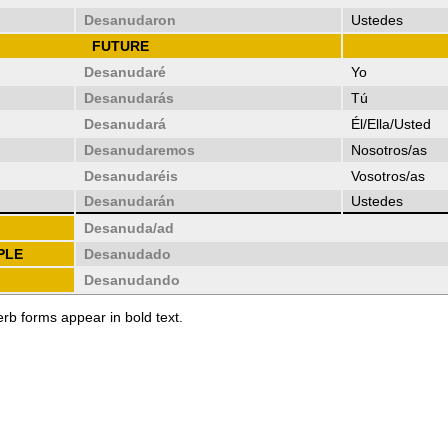
Desanudaron
Ustedes
FUTURE
Desanudaré
Yo
Desanudarás
Tú
Desanudará
Él/Ella/Usted
Desanudaremos
Nosotros/as
Desanudaréis
Vosotros/as
Desanudarán
Ustedes
Desanuda/ad
PLE
Desanudado
Desanudando
erb forms appear in bold text.