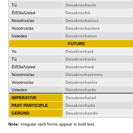
Tú
Desabrochaste
Él/Ella/Usted
Desabrochó
Nosotros/as
Desabrochamos
Vosotros/as
Desabrochasteis
Ustedes
Desabrocharon
FUTURE
Yo
Desabrocharé
Tú
Desabrocharás
Él/Ella/Usted
Desabrochará
Nosotros/as
Desabrocharemos
Vosotros/as
Desabrocharéis
Ustedes
Desabrocharán
IMPERATIVE
Desabrocha/ad
PAST PARTICIPLE
Desabrochado
GERUND
Desabrochando
Note:
Irregular verb forms appear in bold text.