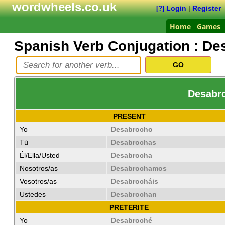
wordwheels.co.uk
Login
|
Register
[?]
Home
Games
Spanish Verb Conjugation :
De
Desabro
PRESENT
Yo
Desabrocho
Tú
Desabrochas
Él/Ella/Usted
Desabrocha
Nosotros/as
Desabrochamos
Vosotros/as
Desabrocháis
Ustedes
Desabrochan
PRETERITE
Yo
Desabroché