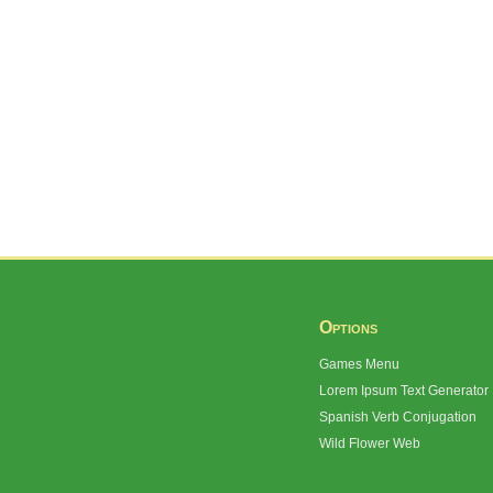
Options
Games Menu
Lorem Ipsum Text Generator
Spanish Verb Conjugation
Wild Flower Web