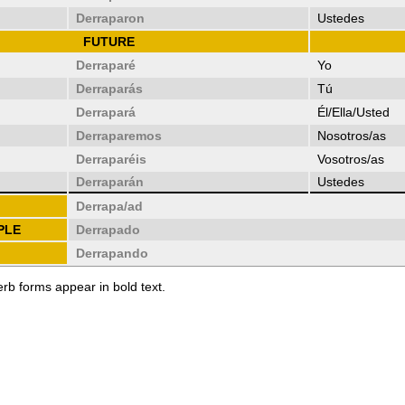
Derraparon
Ustedes
FUTURE
Derraparé
Yo
Derraparás
Tú
Derrapará
Él/Ella/Usted
Derraparemos
Nosotros/as
Derraparéis
Vosotros/as
Derraparán
Ustedes
Derrapa/ad
PLE
Derrapado
Derrapando
erb forms appear in bold text.