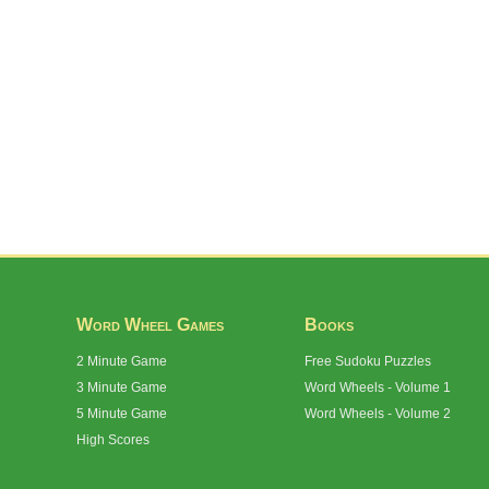
Word Wheel Games
Books
2 Minute Game
Free Sudoku Puzzles
3 Minute Game
Word Wheels - Volume 1
5 Minute Game
Word Wheels - Volume 2
High Scores