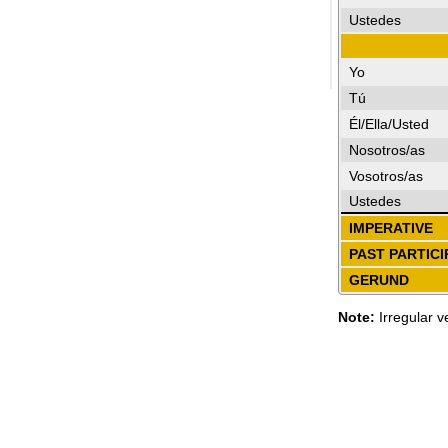
Ustedes
Yo
Tú
Él/Ella/Usted
Nosotros/as
Vosotros/as
Ustedes
IMPERATIVE
PAST PARTICI
GERUND
Note:
Irregular v