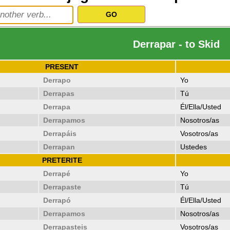
Derrapar - to Skid
PRESENT
Derrapo
Yo
Derrapas
Tú
Derrapa
Él/Ella/Usted
Derrapamos
Nosotros/as
Derrapáis
Vosotros/as
Derrapan
Ustedes
PRETERITE
Derrapé
Yo
Derrapaste
Tú
Derrapó
Él/Ella/Usted
Derrapamos
Nosotros/as
Derrapasteis
Vosotros/as