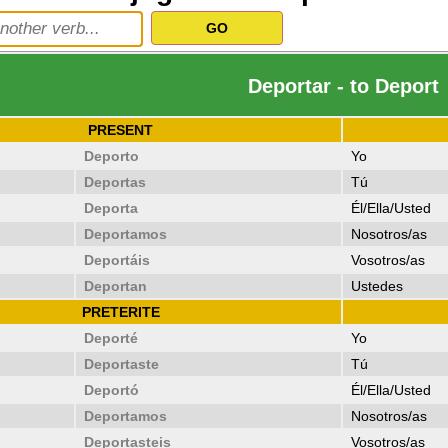
Deportar - to Deport
PRESENT
Deporto
Yo
Deportas
Tú
Deporta
Él/Ella/Usted
Deportamos
Nosotros/as
Deportáis
Vosotros/as
Deportan
Ustedes
PRETERITE
Deporté
Yo
Deportaste
Tú
Deportó
Él/Ella/Usted
Deportamos
Nosotros/as
Deportasteis
Vosotros/as