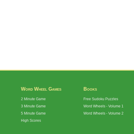
Word Wheel Games
Books
2 Minute Game
Free Sudoku Puzzles
3 Minute Game
Word Wheels - Volume 1
5 Minute Game
Word Wheels - Volume 2
High Scores