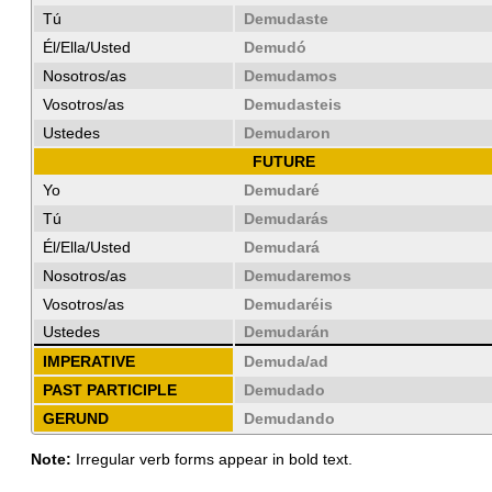
Tú
Demudaste
Él/Ella/Usted
Demudó
Nosotros/as
Demudamos
Vosotros/as
Demudasteis
Ustedes
Demudaron
FUTURE
Yo
Demudaré
Tú
Demudarás
Él/Ella/Usted
Demudará
Nosotros/as
Demudaremos
Vosotros/as
Demudaréis
Ustedes
Demudarán
IMPERATIVE
Demuda/ad
PAST PARTICIPLE
Demudado
GERUND
Demudando
Note:
Irregular verb forms appear in bold text.