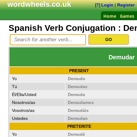
wordwheels.co.uk
Login
|
Register
[?]
Home
Games
Spanish Verb Conjugation :
De
Demudar -
PRESENT
Yo
Demudo
Tú
Demudas
Él/Ella/Usted
Demuda
Nosotros/as
Demudamos
Vosotros/as
Demudáis
Ustedes
Demudan
PRETERITE
Yo
Demudé