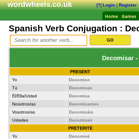
wordwheels.co.uk
Login
|
Register
[?]
Home
Games
Spanish Verb Conjugation :
De
Decomisar - 
PRESENT
Yo
Decomiso
Tú
Decomisas
Él/Ella/Usted
Decomisa
Nosotros/as
Decomisamos
Vosotros/as
Decomisáis
Ustedes
Decomisan
PRETERITE
Yo
Decomisé