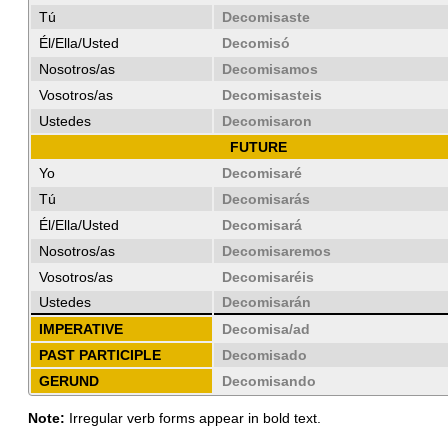
Tú
Decomisaste
Él/Ella/Usted
Decomisó
Nosotros/as
Decomisamos
Vosotros/as
Decomisasteis
Ustedes
Decomisaron
FUTURE
Yo
Decomisaré
Tú
Decomisarás
Él/Ella/Usted
Decomisará
Nosotros/as
Decomisaremos
Vosotros/as
Decomisaréis
Ustedes
Decomisarán
IMPERATIVE
Decomisa/ad
PAST PARTICIPLE
Decomisado
GERUND
Decomisando
Note:
Irregular verb forms appear in bold text.