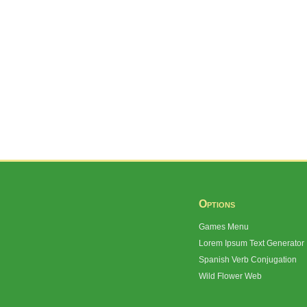
Options
Games Menu
Lorem Ipsum Text Generator
Spanish Verb Conjugation
Wild Flower Web