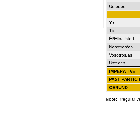
Ustedes
Yo
Tú
Él/Ella/Usted
Nosotros/as
Vosotros/as
Ustedes
IMPERATIVE
PAST PARTICI
GERUND
Note:
Irregular v