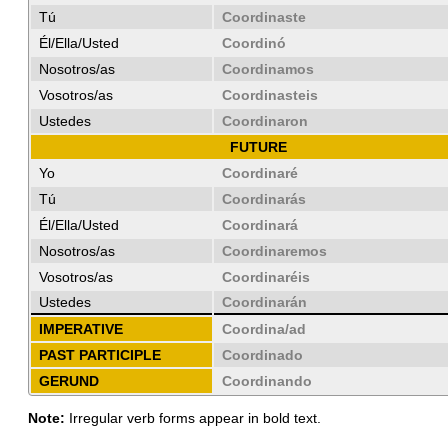
Tú
Coordinaste
Él/Ella/Usted
Coordinó
Nosotros/as
Coordinamos
Vosotros/as
Coordinasteis
Ustedes
Coordinaron
FUTURE
Yo
Coordinaré
Tú
Coordinarás
Él/Ella/Usted
Coordinará
Nosotros/as
Coordinaremos
Vosotros/as
Coordinaréis
Ustedes
Coordinarán
IMPERATIVE
Coordina/ad
PAST PARTICIPLE
Coordinado
GERUND
Coordinando
Note:
Irregular verb forms appear in bold text.