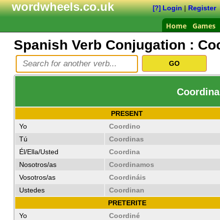
wordwheels.co.uk
Login
|
Register
[?]
Home
Games
Spanish Verb Conjugation :
Coo
Coordinar
PRESENT
Yo
Coordino
Tú
Coordinas
Él/Ella/Usted
Coordina
Nosotros/as
Coordinamos
Vosotros/as
Coordináis
Ustedes
Coordinan
PRETERITE
Yo
Coordiné