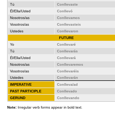
Tú
Conllevaste
Él/Ella/Usted
Conllevó
Nosotros/as
Conllevamos
Vosotros/as
Conllevasteis
Ustedes
Conllevaron
FUTURE
Yo
Conllevaré
Tú
Conllevarás
Él/Ella/Usted
Conllevará
Nosotros/as
Conllevaremos
Vosotros/as
Conllevaréis
Ustedes
Conllevarán
IMPERATIVE
Conlleva/ad
PAST PARTICIPLE
Conllevado
GERUND
Conllevando
Note:
Irregular verb forms appear in bold text.