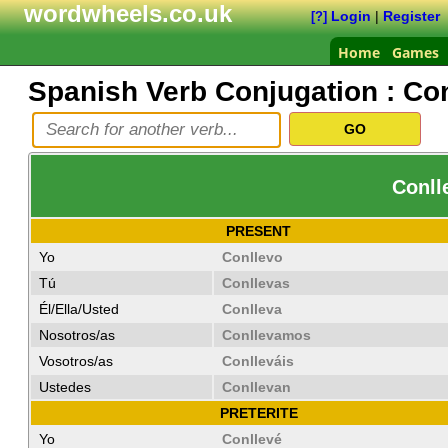
wordwheels.co.uk
Login
|
Register
[?]
Home
Games
Spanish Verb Conjugation :
Con
Conll
PRESENT
Yo
Conllevo
Tú
Conllevas
Él/Ella/Usted
Conlleva
Nosotros/as
Conllevamos
Vosotros/as
Conlleváis
Ustedes
Conllevan
PRETERITE
Yo
Conllevé