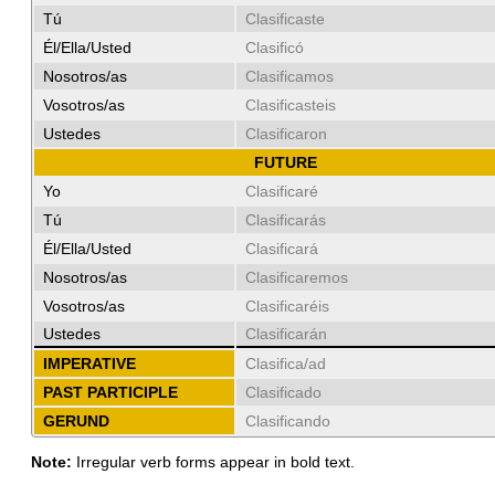
Tú
Clasificaste
Él/Ella/Usted
Clasificó
Nosotros/as
Clasificamos
Vosotros/as
Clasificasteis
Ustedes
Clasificaron
FUTURE
Yo
Clasificaré
Tú
Clasificarás
Él/Ella/Usted
Clasificará
Nosotros/as
Clasificaremos
Vosotros/as
Clasificaréis
Ustedes
Clasificarán
IMPERATIVE
Clasifica/ad
PAST PARTICIPLE
Clasificado
GERUND
Clasificando
Note:
Irregular verb forms appear in bold text.