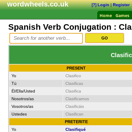
wordwheels.co.uk
Login
|
Register
[?]
Home
Games
Spanish Verb Conjugation :
Cla
Clasific
PRESENT
Yo
Clasifico
Tú
Clasificas
Él/Ella/Usted
Clasifica
Nosotros/as
Clasificamos
Vosotros/as
Clasificáis
Ustedes
Clasifican
PRETERITE
Yo
Clasifiqué