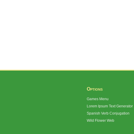
Options
Games Menu
Lorem Ipsum Text Generator
Spanish Verb Conjugation
Wild Flower Web