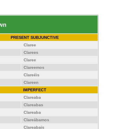
awn
PRESENT SUBJUNCTIVE
Claree
Clarees
Claree
Clareemos
Clareéis
Clareen
IMPERFECT
Clareaba
Clareabas
Clareaba
Clareábamos
Clareabais