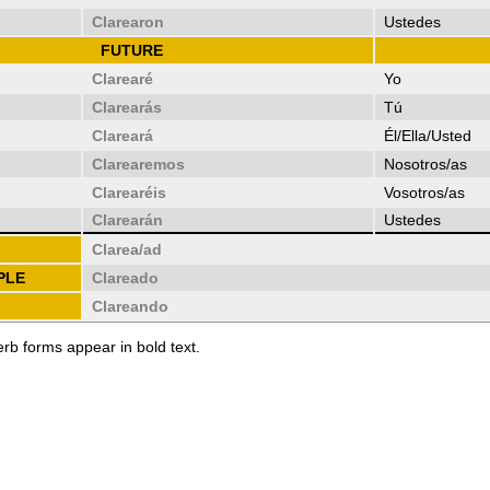
Clarearon
Ustedes
FUTURE
Clarearé
Yo
Clarearás
Tú
Clareará
Él/Ella/Usted
Clarearemos
Nosotros/as
Clarearéis
Vosotros/as
Clarearán
Ustedes
Clarea/ad
PLE
Clareado
Clareando
erb forms appear in bold text.