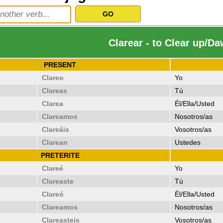
Clarear - to Clear up/D
PRESENT
Clareo
Yo
Clareas
Tú
Clarea
Él/Ella/Usted
Clareamos
Nosotros/as
Clareáis
Vosotros/as
Clarean
Ustedes
PRETERITE
Clareé
Yo
Clareaste
Tú
Clareó
Él/Ella/Usted
Clareamos
Nosotros/as
Clareasteis
Vosotros/as