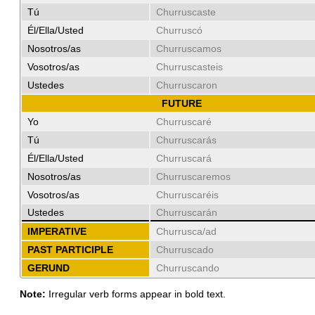
Tú
Churruscaste
Él/Ella/Usted
Churruscó
Nosotros/as
Churruscamos
Vosotros/as
Churruscasteis
Ustedes
Churruscaron
FUTURE
Yo
Churruscaré
Tú
Churruscarás
Él/Ella/Usted
Churruscará
Nosotros/as
Churruscaremos
Vosotros/as
Churruscaréis
Ustedes
Churruscarán
IMPERATIVE
Churrusca/ad
PAST PARTICIPLE
Churruscado
GERUND
Churruscando
Note:
Irregular verb forms appear in bold text.