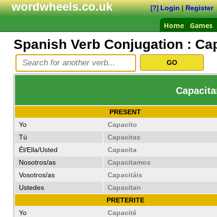
wordwheels.co.uk
Login
|
Register
[?]
Home
Games
Spanish Verb Conjugation :
Cap
Capacitar
PRESENT
Yo
Capacito
Tú
Capacitas
Él/Ella/Usted
Capacita
Nosotros/as
Capacitamos
Vosotros/as
Capacitáis
Ustedes
Capacitan
PRETERITE
Yo
Capacité