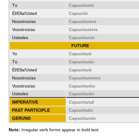
Tú
Capacitaste
Él/Ella/Usted
Capacitó
Nosotros/as
Capacitamos
Vosotros/as
Capacitasteis
Ustedes
Capacitaron
FUTURE
Yo
Capacitaré
Tú
Capacitarás
Él/Ella/Usted
Capacitará
Nosotros/as
Capacitaremos
Vosotros/as
Capacitaréis
Ustedes
Capacitarán
IMPERATIVE
Capacita/ad
PAST PARTICIPLE
Capacitado
GERUND
Capacitando
Note:
Irregular verb forms appear in bold text.