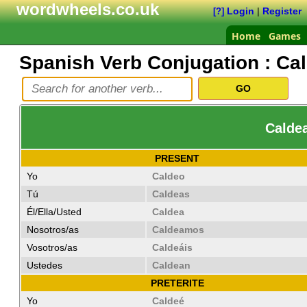
wordwheels.co.uk
Login
|
Register
[?]
Home
Games
Spanish Verb Conjugation :
Cal
Caldea
PRESENT
Yo
Caldeo
Tú
Caldeas
Él/Ella/Usted
Caldea
Nosotros/as
Caldeamos
Vosotros/as
Caldeáis
Ustedes
Caldean
PRETERITE
Yo
Caldeé