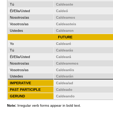
Tú
Caldeaste
Él/Ella/Usted
Caldeó
Nosotros/as
Caldeamos
Vosotros/as
Caldeasteis
Ustedes
Caldearon
FUTURE
Yo
Caldearé
Tú
Caldearás
Él/Ella/Usted
Caldeará
Nosotros/as
Caldearemos
Vosotros/as
Caldearéis
Ustedes
Caldearán
IMPERATIVE
Caldea/ad
PAST PARTICIPLE
Caldeado
GERUND
Caldeando
Note:
Irregular verb forms appear in bold text.