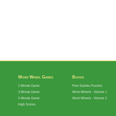
Word Wheel Games
Books
2 Minute Game
Free Sudoku Puzzles
3 Minute Game
Word Wheels - Volume 1
5 Minute Game
Word Wheels - Volume 2
High Scores