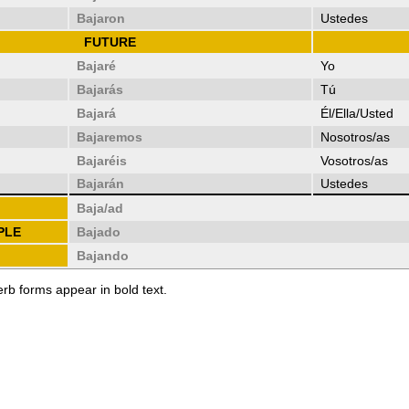
Bajaron
Ustedes
FUTURE
Bajaré
Yo
Bajarás
Tú
Bajará
Él/Ella/Usted
Bajaremos
Nosotros/as
Bajaréis
Vosotros/as
Bajarán
Ustedes
Baja/ad
PLE
Bajado
Bajando
erb forms appear in bold text.