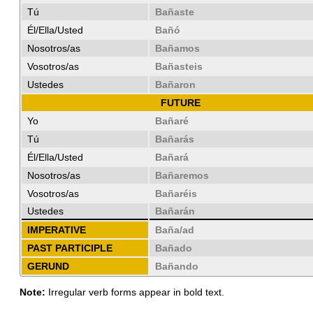
Tú
Bañaste
Él/Ella/Usted
Bañó
Nosotros/as
Bañamos
Vosotros/as
Bañasteis
Ustedes
Bañaron
FUTURE
Yo
Bañaré
Tú
Bañarás
Él/Ella/Usted
Bañará
Nosotros/as
Bañaremos
Vosotros/as
Bañaréis
Ustedes
Bañarán
IMPERATIVE
Baña/ad
PAST PARTICIPLE
Bañado
GERUND
Bañando
Note:
Irregular verb forms appear in bold text.