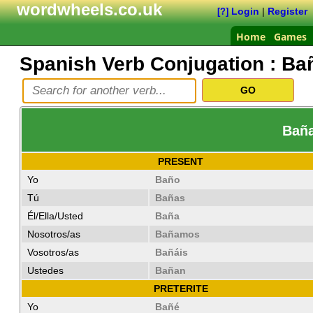
wordwheels.co.uk
Login
|
Register
[?]
Home
Games
Spanish Verb Conjugation :
Ba
Baña
PRESENT
Yo
Baño
Tú
Bañas
Él/Ella/Usted
Baña
Nosotros/as
Bañamos
Vosotros/as
Bañáis
Ustedes
Bañan
PRETERITE
Yo
Bañé