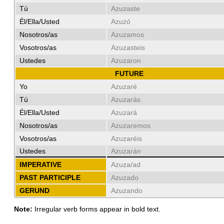
Tú
Azuzaste
Él/Ella/Usted
Azuzó
Nosotros/as
Azuzamos
Vosotros/as
Azuzasteis
Ustedes
Azuzaron
FUTURE
Yo
Azuzaré
Tú
Azuzarás
Él/Ella/Usted
Azuzará
Nosotros/as
Azuzaremos
Vosotros/as
Azuzaréis
Ustedes
Azuzarán
IMPERATIVE
Azuza/ad
PAST PARTICIPLE
Azuzado
GERUND
Azuzando
Note:
Irregular verb forms appear in bold text.