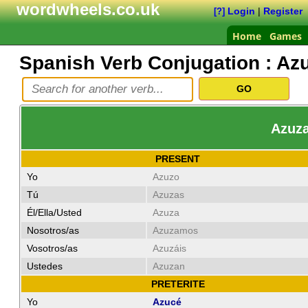
wordwheels.co.uk
Login
|
Register
[?]
Home
Games
Spanish Verb Conjugation :
Azu
Azuza
PRESENT
Yo
Azuzo
Tú
Azuzas
Él/Ella/Usted
Azuza
Nosotros/as
Azuzamos
Vosotros/as
Azuzáis
Ustedes
Azuzan
PRETERITE
Yo
Azucé