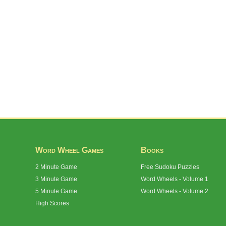
Word Wheel Games
Books
2 Minute Game
Free Sudoku Puzzles
3 Minute Game
Word Wheels - Volume 1
5 Minute Game
Word Wheels - Volume 2
High Scores