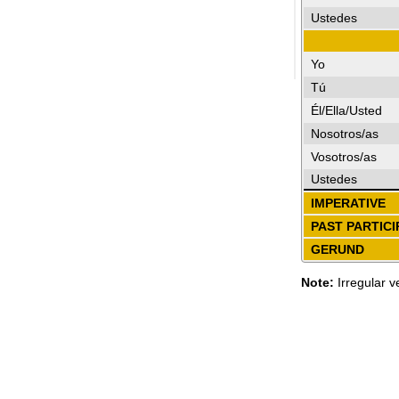
Ustedes
Yo
Tú
Él/Ella/Usted
Nosotros/as
Vosotros/as
Ustedes
IMPERATIVE
PAST PARTICI
GERUND
Note:
Irregular v