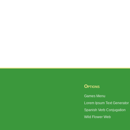
Options
Games Menu
Lorem Ipsum Text Generator
Spanish Verb Conjugation
Wild Flower Web