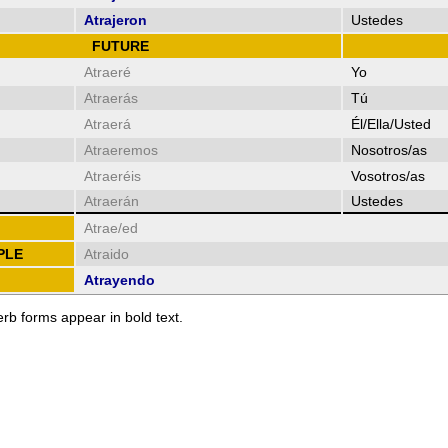
Atrajeron
Ustedes
FUTURE
Atraeré
Yo
Atraerás
Tú
Atraerá
Él/Ella/Usted
Atraeremos
Nosotros/as
Atraeréis
Vosotros/as
Atraerán
Ustedes
Atrae/ed
PLE
Atraido
Atrayendo
erb forms appear in bold text.