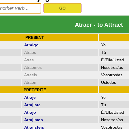
Atraer - to Attract
PRESENT
Atraigo
Yo
Atraes
Tú
Atrae
Él/Ella/Usted
Atraemos
Nosotros/as
Atraéis
Vosotros/as
Atraen
Ustedes
PRETERITE
Atraje
Yo
Atrajiste
Tú
Atrajo
Él/Ella/Usted
Atrajimos
Nosotros/as
Atrajisteis
Vosotros/as