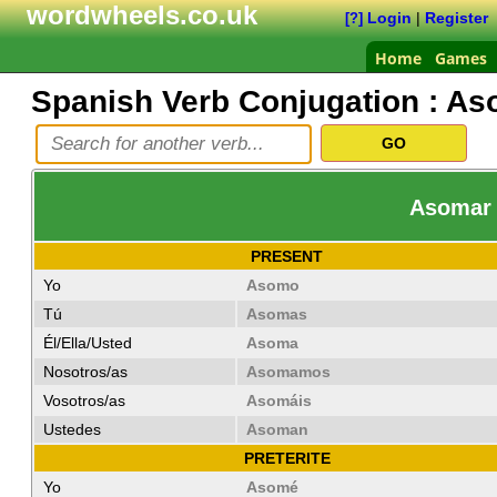
wordwheels.co.uk
Login
|
Register
[?]
Home
Games
Spanish Verb Conjugation :
As
Asomar -
PRESENT
Yo
Asomo
Tú
Asomas
Él/Ella/Usted
Asoma
Nosotros/as
Asomamos
Vosotros/as
Asomáis
Ustedes
Asoman
PRETERITE
Yo
Asomé