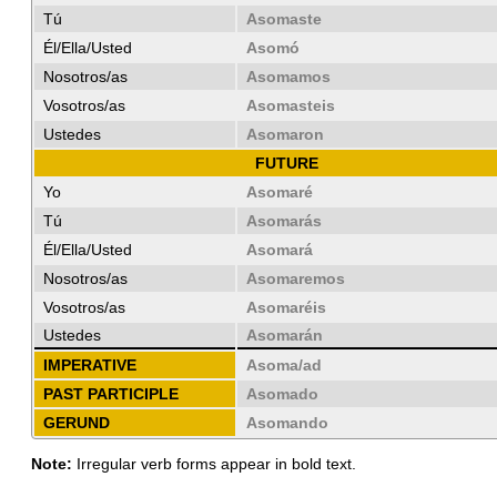
Tú
Asomaste
Él/Ella/Usted
Asomó
Nosotros/as
Asomamos
Vosotros/as
Asomasteis
Ustedes
Asomaron
FUTURE
Yo
Asomaré
Tú
Asomarás
Él/Ella/Usted
Asomará
Nosotros/as
Asomaremos
Vosotros/as
Asomaréis
Ustedes
Asomarán
IMPERATIVE
Asoma/ad
PAST PARTICIPLE
Asomado
GERUND
Asomando
Note:
Irregular verb forms appear in bold text.