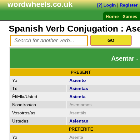
wordwheels.co.uk
Login
|
Register
[?]
Home
Games
Spanish Verb Conjugation :
Ase
Asentar -
PRESENT
Yo
Asiento
Tú
Asientas
Él/Ella/Usted
Asienta
Nosotros/as
Asentamos
Vosotros/as
Asentáis
Ustedes
Asientan
PRETERITE
Yo
Asenté