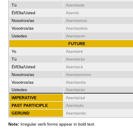
Tú
Asentaste
Él/Ella/Usted
Asentó
Nosotros/as
Asentamos
Vosotros/as
Asentasteis
Ustedes
Asentaron
FUTURE
Yo
Asentaré
Tú
Asentarás
Él/Ella/Usted
Asentará
Nosotros/as
Asentaremos
Vosotros/as
Asentaréis
Ustedes
Asentarán
IMPERATIVE
Asenta/ad
PAST PARTICIPLE
Asentado
GERUND
Asentando
Note:
Irregular verb forms appear in bold text.