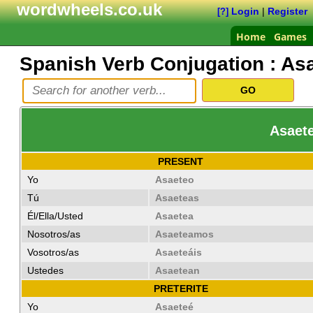
wordwheels.co.uk
Login
|
Register
[?]
Home
Games
Spanish Verb Conjugation :
Asa
Asaete
PRESENT
Yo
Asaeteo
Tú
Asaeteas
Él/Ella/Usted
Asaetea
Nosotros/as
Asaeteamos
Vosotros/as
Asaeteáis
Ustedes
Asaetean
PRETERITE
Yo
Asaeteé