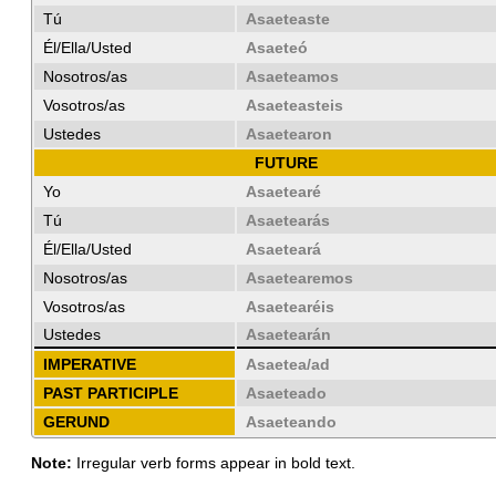
Tú
Asaeteaste
Él/Ella/Usted
Asaeteó
Nosotros/as
Asaeteamos
Vosotros/as
Asaeteasteis
Ustedes
Asaetearon
FUTURE
Yo
Asaetearé
Tú
Asaetearás
Él/Ella/Usted
Asaeteará
Nosotros/as
Asaetearemos
Vosotros/as
Asaetearéis
Ustedes
Asaetearán
IMPERATIVE
Asaetea/ad
PAST PARTICIPLE
Asaeteado
GERUND
Asaeteando
Note:
Irregular verb forms appear in bold text.