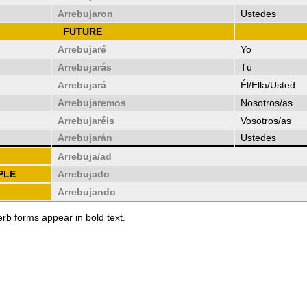
Arrebujaron
Ustedes
FUTURE
Arrebujaré
Yo
Arrebujarás
Tú
Arrebujará
Él/Ella/Usted
Arrebujaremos
Nosotros/as
Arrebujaréis
Vosotros/as
Arrebujarán
Ustedes
Arrebuja/ad
PLE
Arrebujado
Arrebujando
erb forms appear in bold text.