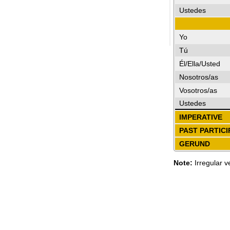
Ustedes
Yo
Tú
Él/Ella/Usted
Nosotros/as
Vosotros/as
Ustedes
IMPERATIVE
PAST PARTICI
GERUND
Note:
Irregular v