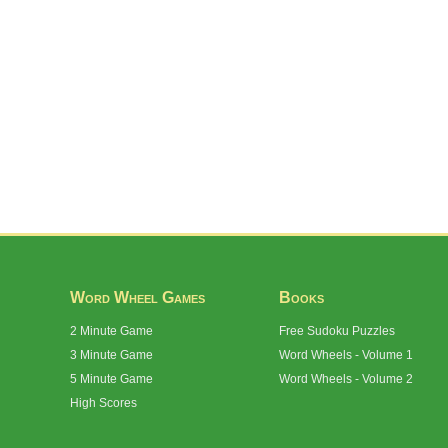
Word Wheel Games
Books
2 Minute Game
Free Sudoku Puzzles
3 Minute Game
Word Wheels - Volume 1
5 Minute Game
Word Wheels - Volume 2
High Scores