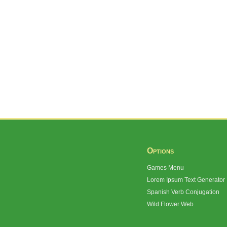
Options
Games Menu
Lorem Ipsum Text Generator
Spanish Verb Conjugation
Wild Flower Web