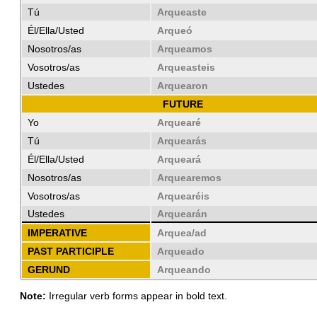
Tú
Arqueaste
Él/Ella/Usted
Arqueó
Nosotros/as
Arqueamos
Vosotros/as
Arqueasteis
Ustedes
Arquearon
FUTURE
Yo
Arquearé
Tú
Arquearás
Él/Ella/Usted
Arqueará
Nosotros/as
Arquearemos
Vosotros/as
Arquearéis
Ustedes
Arquearán
IMPERATIVE
Arquea/ad
PAST PARTICIPLE
Arqueado
GERUND
Arqueando
Note:
Irregular verb forms appear in bold text.