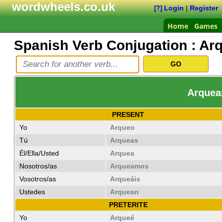
wordwheels.co.uk
Login
|
Register
[?]
Home
Games
Spanish Verb Conjugation :
Ar
Arquear
PRESENT
Yo
Arqueo
Tú
Arqueas
Él/Ella/Usted
Arquea
Nosotros/as
Arqueamos
Vosotros/as
Arqueáis
Ustedes
Arquean
PRETERITE
Yo
Arqueé