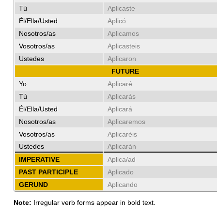
Tú
Aplicaste
Él/Ella/Usted
Aplicó
Nosotros/as
Aplicamos
Vosotros/as
Aplicasteis
Ustedes
Aplicaron
FUTURE
Yo
Aplicaré
Tú
Aplicarás
Él/Ella/Usted
Aplicará
Nosotros/as
Aplicaremos
Vosotros/as
Aplicaréis
Ustedes
Aplicarán
IMPERATIVE
Aplica/ad
PAST PARTICIPLE
Aplicado
GERUND
Aplicando
Note:
Irregular verb forms appear in bold text.