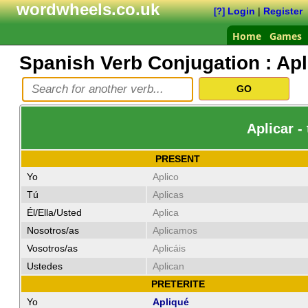
wordwheels.co.uk
Login
|
Register
[?]
Home
Games
Spanish Verb Conjugation :
Apl
Aplicar -
PRESENT
Yo
Aplico
Tú
Aplicas
Él/Ella/Usted
Aplica
Nosotros/as
Aplicamos
Vosotros/as
Aplicáis
Ustedes
Aplican
PRETERITE
Yo
Apliqué