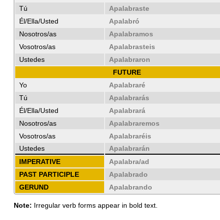
Tú
Apalabraste
Él/Ella/Usted
Apalabró
Nosotros/as
Apalabramos
Vosotros/as
Apalabrasteis
Ustedes
Apalabraron
FUTURE
Yo
Apalabraré
Tú
Apalabrarás
Él/Ella/Usted
Apalabrará
Nosotros/as
Apalabraremos
Vosotros/as
Apalabraréis
Ustedes
Apalabrarán
IMPERATIVE
Apalabra/ad
PAST PARTICIPLE
Apalabrado
GERUND
Apalabrando
Note:
Irregular verb forms appear in bold text.