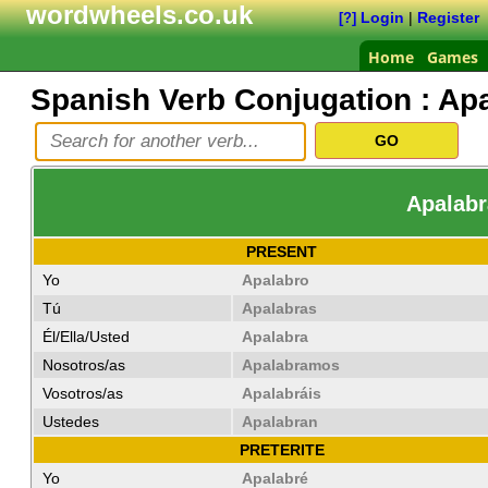
wordwheels.co.uk
Login
|
Register
[?]
Home
Games
Spanish Verb Conjugation :
Apa
Apalabr
PRESENT
Yo
Apalabro
Tú
Apalabras
Él/Ella/Usted
Apalabra
Nosotros/as
Apalabramos
Vosotros/as
Apalabráis
Ustedes
Apalabran
PRETERITE
Yo
Apalabré