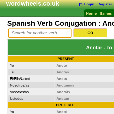
wordwheels.co.uk
Login
|
Register
[?]
Home
Games
Spanish Verb Conjugation :
Ano
Anotar - to
PRESENT
Yo
Anoto
Tú
Anotas
Él/Ella/Usted
Anota
Nosotros/as
Anotamos
Vosotros/as
Anotáis
Ustedes
Anotan
PRETERITE
Yo
Anoté