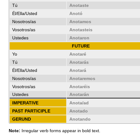
Tú
Anotaste
Él/Ella/Usted
Anotó
Nosotros/as
Anotamos
Vosotros/as
Anotasteis
Ustedes
Anotaron
FUTURE
Yo
Anotaré
Tú
Anotarás
Él/Ella/Usted
Anotará
Nosotros/as
Anotaremos
Vosotros/as
Anotaréis
Ustedes
Anotarán
IMPERATIVE
Anota/ad
PAST PARTICIPLE
Anotado
GERUND
Anotando
Note:
Irregular verb forms appear in bold text.